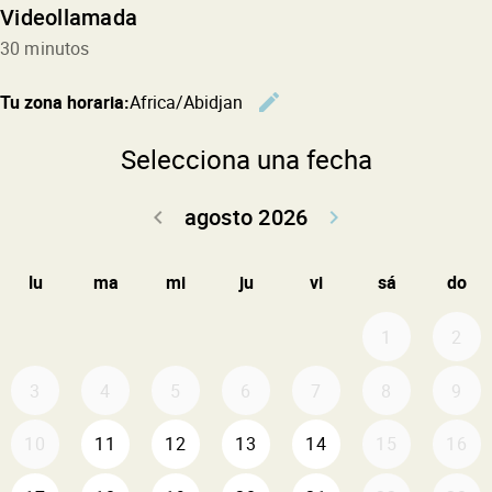
Videollamada
30 minutos
edit
Tu zona horaria:
Africa/Abidjan
Cambiar l
Selecciona una fecha
agosto 2026
keyboard_arrow_left
keyboard_arrow_right
Volver julio 2
Seguir 
lu
ma
mi
ju
vi
sá
do
1
2
3
4
5
6
7
8
9
10
11
12
13
14
15
16